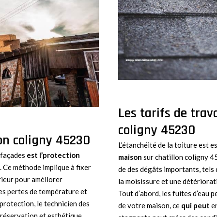
Les tarifs de trav
coligny 45230
lon coligny 45230
L’étanchéité de la toiture est e
 façades
est l’protection
maison
sur chatillon coligny 4
. Ce méthode implique à fixer
de des dégâts importants, tels q
rieur pour améliorer
la moisissure et une détériorati
es pertes de température et
Tout d’abord, les fuites d’eau p
’protection, le technicien des
de votre maison, ce
qui peut
en
préservation et esthétique,