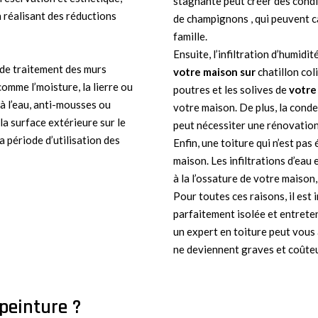
stagnante peut créer des condi
 réalisant des réductions
de champignons , qui peuvent c
famille.
Ensuite, l’infiltration d’humidi
de traitement des murs
votre maison sur
chatillon col
omme l’moisture, la lierre ou
poutres et les solives de
votre
 à l’eau, anti-mousses ou
votre maison. De plus, la conde
a surface extérieure sur le
peut nécessiter une rénovatio
a période d’utilisation des
Enfin, une toiture qui n’est pas
maison. Les infiltrations d’eau
à la l’ossature de votre maison,
Pour toutes ces raisons, il est
parfaitement isolée et entrete
un expert en toiture peut vous a
ne deviennent graves et coûteu
peinture ?