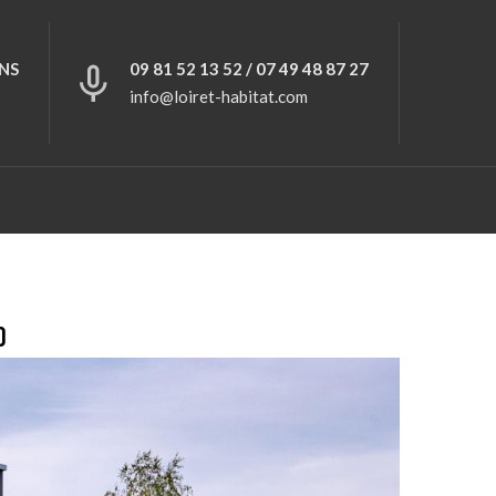
NS
09 81 52 13 52 / 07 49 48 87 27
info@loiret-habitat.com
0