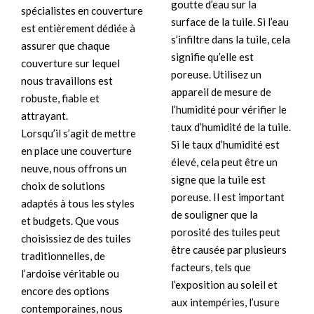
goutte d’eau sur la
spécialistes en couverture
surface de la tuile. Si l’eau
est entièrement dédiée à
s’infiltre dans la tuile, cela
assurer que chaque
signifie qu’elle est
couverture sur lequel
poreuse. Utilisez un
nous travaillons est
appareil de mesure de
robuste, fiable et
l’humidité pour vérifier le
attrayant.
taux d’humidité de la tuile.
Lorsqu’il s’agit de mettre
Si le taux d’humidité est
en place une couverture
élevé, cela peut être un
neuve, nous offrons un
signe que la tuile est
choix de solutions
poreuse. Il est important
adaptés à tous les styles
de souligner que la
et budgets. Que vous
porosité des tuiles peut
choisissiez de des tuiles
être causée par plusieurs
traditionnelles, de
facteurs, tels que
l’ardoise véritable ou
l’exposition au soleil et
encore des options
aux intempéries, l’usure
contemporaines, nous