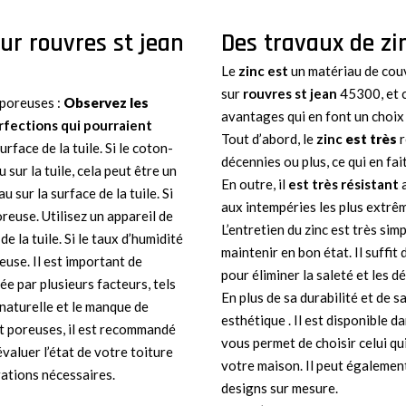
sur rouvres st jean
Des travaux de zi
Le
zinc est
un matériau de couv
sur
rouvres st jean
45300, et c
t poreuses :
Observez les
avantages qui en font un choix
rfections qui pourraient
Tout d’abord, le
zinc
est très
r
rface de la tuile. Si le coton-
décennies ou plus, ce qui en fa
 sur la tuile, cela peut être un
En outre, il
est très résistant
a
 sur la surface de la tuile. Si
aux intempéries les plus extr
 poreuse. Utilisez un appareil de
L’entretien du zinc est très sim
e la tuile. Si le taux d’humidité
maintenir en bon état. Il suffit
reuse. Il est important de
pour éliminer la saleté et les dé
ée par plusieurs facteurs, tels
En plus de sa durabilité et de sa
 naturelle et le manque de
esthétique . Il est disponible da
t poreuses, il est recommandé
vous permet de choisir celui qui
évaluer l’état de votre toiture
votre maison. Il peut également
ations nécessaires.
designs sur mesure.