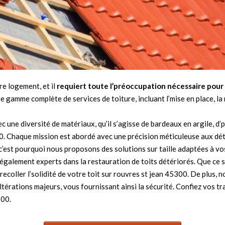
re logement, et il
requiert toute l’préoccupation
nécessaire pour
gamme complète de services de toiture, incluant l’mise en place, la 
c une diversité de matériaux, qu’il s’agisse de bardeaux en argile, d
0. Chaque mission est abordé avec une précision méticuleuse aux dé
’est pourquoi nous proposons des solutions sur taille adaptées à vos
 également experts dans la restauration de toits détériorés. Que ce so
ecoller l’solidité de votre toit sur rouvres st jean 45300. De plus, n
ltérations majeurs, vous fournissant ainsi la sécurité. Confiez vos t
300.